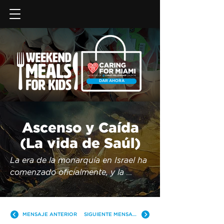
DAR AHORA
Ascenso y Caída
(La vida de Saúl)
La era de la monarquía en Israel ha 
comenzado oficialmente, y la 
historia inicia con un hombre 
llamado Saúl. A través de una señal 
del Espíritu Santo, este fue el rey 
MENSAJE ANTERIOR
SIGUIENTE MENSAJE
escogido por Dios para Su pueblo. 