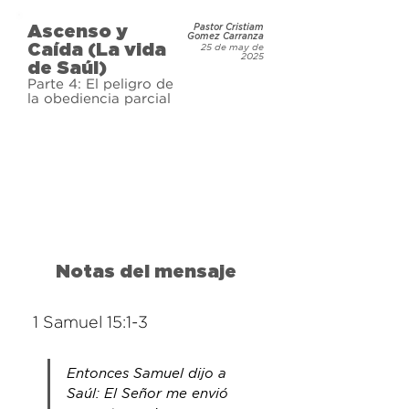
Pero tras muchas victorias, el 
Ascenso y
Pastor Cristiam
orgullo se apodera de él, y lo que 
Gomez Carranza
Caída (La vida
25 de may de
alguna vez fue un rey humilde se 
2025
de Saúl)
convierte en un enemigo de Dios. 
Parte 4: El peligro de
la obediencia parcial
Acompáñanos mientras estudiamos 
el ascenso meteórico y la caída 
desgarradora del rey Saúl, y 
aprendemos lo que esto nos revela 
sobre nuestras propias vidas hoy.
Notas del mensaje
1 Samuel 15:1-3
Entonces Samuel dijo a 
Saúl: El Señor me envió 