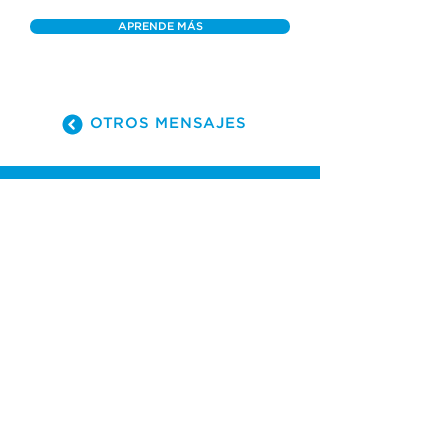
APRENDE MÁS
OTROS MENSAJES
(305) 238-1818
info@cfmiami.org
Recursos
Iglesia en internet
Consejería
Bodas y prematrimoniales
Funerales
Dar electrónicamente