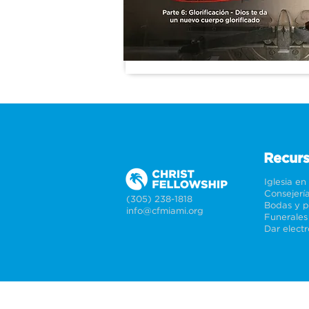
Recur
Iglesia en
Consejerí
(305) 238-1818
info@cfmiami.org
Funerales
Dar elect