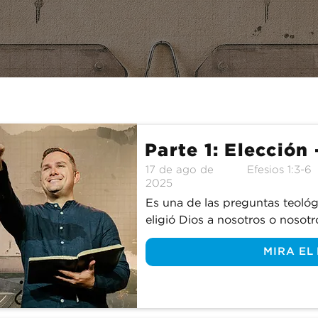
comenzó mucho antes de que naciéramos. ¿Cuál es exacta
 la salvación y por qué necesitamos saberlo? Acompáñan
ploramos las seis doctrinas de la salvación y aprendemo
stra vida diaria.
Parte 1: Elección 
17 de ago de
Efesios 1:3-6
2025
Es una de las preguntas teológ
eligió Dios a nosotros o nosotr
entre la predestinación y el libr
MIRA EL
Iglesia durante siglos, e incluso
diferentes denominaciones. Ent
posturas es la correcta? ¿Exist
correcta? Acompáñanos mientr