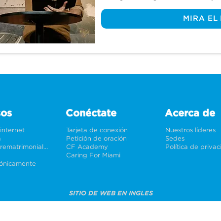
siendo santificado… pero hay 
MIRA EL
cumplido. El tema de la glorifi
concepto distante y alejado de 
realidad, es la culminación de 
¿Cómo serán nuestros cuerpos 
recibiremos? Acompáñanos mie
preguntas y más en la conclus
sos
Conéctate
Acerca de
 internet
Tarjeta de conexión
Nuestros líderes
a
Petición de oración
Sedes
Bodas y prematrimoniales
CF Academy
Política de priva
Caring For Miami
rónicamente
SITIO DE WEB EN INGLES