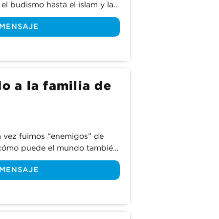
 budismo hasta el islam y las 
 religión tiene su propia forma 
 MENSAJE
ensas en la vida después de la 
a Biblia? ¿Cómo podemos saber 
os requisitos para obtener la 
ntras aprendemos sobre la 
cómo solo hay un camino para 
o a la familia de
a vez fuimos “enemigos” de 
¿cómo puede el mundo también 
 significa eso para los 
 MENSAJE
s “hijos” de Dios? 
os la doctrina de la 
os transforma en parte de la 