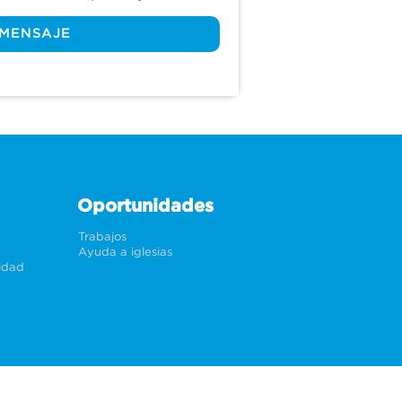
un paso que Dios aún no ha 
 MENSAJE
cación puede parecer un 
nuestra vida cotidiana. En 
todo tu caminar con Jesús. 
glorificados? ¿Cuándo los 
ntras exploramos estas 
ión de ¿Cómo fui salvo?
Oportunidades
Trabajos
Ayuda a iglesias
cidad