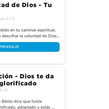
tad de Dios - Tu
ses 4:1-3
ido en tu caminar espiritual, 
escifrar la voluntad de Dios 
do ahí. Aunque a veces no lo 
 MENSAJE
ermanece constante, sin 
s. ¿Y cuál es esa voluntad? 
mpáñanos mientras 
rina de la salvación: el 
ción - Dios te da
glorificado
20-21
 Biblia dice que fuiste 
tificado, adoptado y estás 