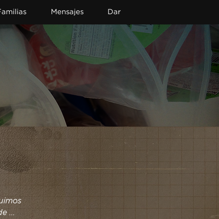
Familias
Mensajes
Dar
uimos 
e 