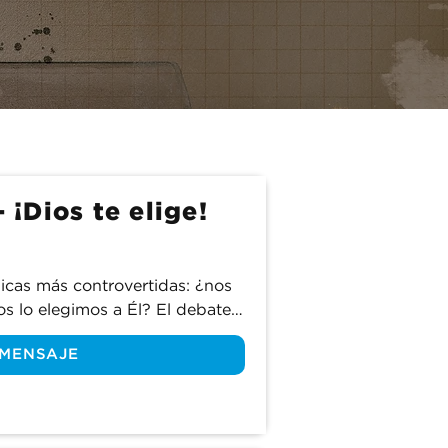
mente el 
os 
s cómo 
- ¡Dios te elige!
icas más controvertidas: ¿nos 
os lo elegimos a Él? El debate 
e albedrío ha afectado a la 
 MENSAJE
 ha dividido a los cristianos en 
onces, ¿cuál de las dos 
e realmente una postura 
as abordamos este tema 