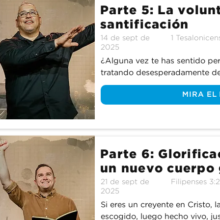
Parte 5: La volun
santificación
14 de sept de
1 Tesalonicen
2025
¿Alguna vez te has sentido perd
tratando desesperadamente de d
para tu vida? Todos hemos esta
MIRA EL
parezca, la voluntad de Dios p
importar nuestras circunstancia
Que seamos más como Él. Aco
profundizamos en la quinta doct
proceso de la santificación.
Parte 6: Glorifica
un nuevo cuerpo 
21 de sept de
Filipenses 3:
2025
Si eres un creyente en Cristo, la
escogido, luego hecho vivo, jus