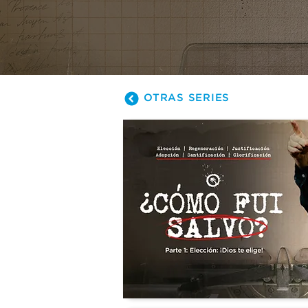
salvación 
proceso de
mientras ex
impacta nue
OTRAS SERIES