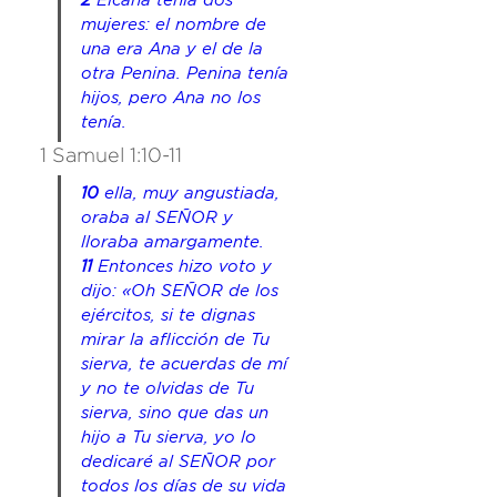
2 
Elcana tenía dos 
mujeres: el nombre de 
una 
era
 Ana y el de la 
otra Penina. Penina tenía 
hijos, pero Ana no los 
tenía.
1 Samuel 1:10-11 
10
 ella, muy angustiada, 
oraba al SEÑOR y 
lloraba amargamente. 
11
 Entonces hizo voto y 
dijo: «Oh SEÑOR de los 
ejércitos, si te dignas 
mirar la aflicción de Tu 
sierva, te acuerdas de mí 
y no te olvidas de Tu 
sierva, sino que das un 
hijo a Tu sierva, yo lo 
dedicaré al SEÑOR por 
todos los días de su vida 