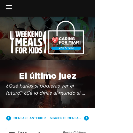
DAR AHORA
El último juez
¿Qué harías si pudieras ver el 
futuro? ¿Se lo dirías al mundo si 
supieras que se avecina un 
desastre? ¿Cambiarías tu vida por 
completo? El último juez de Israel 
MENSAJE ANTERIOR
SIGUIENTE MENSAJE
fue único. Un hombre llamado 
Samuel, fue el primer profeta, 
Pastor Cristiam