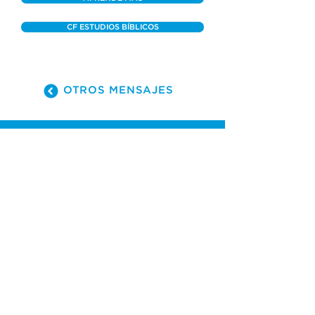
CF ESTUDIOS BÍBLICOS
OTROS MENSAJES
(305) 238-1818
info@cfmiami.org
Recursos
Iglesia en internet
Consejería
Bodas y prematrimoniales
Funerales
Dar electrónicamente