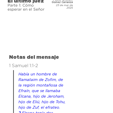
El último juez
marcando una transición clave 
Gomez Carranza
Parte 1: Cómo
23 de mar de
entre el juicio de Israel y el de su 
2025
esperar en el Señor
reinado. ¿Qué futuro le mostró Dios 
a esta nación elegida? Descúbrelo 
mientras continuamos nuestro 
estudio a través de las impactantes 
historias del Antiguo Testamento.
Notas del mensaje
1 Samuel 1:1-2
Había un hombre de 
Ramataim de Zofim, de 
la región montañosa de 
Efraín, que se llamaba 
Elcana, hijo de Jeroham, 
hijo de Eliú, hijo de Tohu, 
hijo de Zuf, el efrateo. 