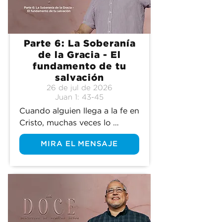
del apóstol Tomás.
Parte 6: La Soberanía
de la Gracia - El
fundamento de tu
salvación
26 de jul de 2026
Juan 1: 43-45
Cuando alguien llega a la fe en 
Cristo, muchas veces lo 
reducimos a un solo momento: 
MIRA EL MENSAJE
pasar al altar, levantar la mano 
o hacer una oración. Lo 
tratamos como algo sencillo, 
directo, casi casual. Pero 
detrás de lo que vemos hay 
una compleja orquestación 
divina que pocas veces 