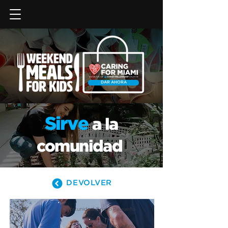
DAR AHORA
Sirve
a la
comunidad
DEVOLVER
Oportunidad Grupo Pequeño
Apto para niños