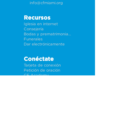
info@cfmiami.org
Recursos
Iglesia en internet
Consejería
Bodas y prematrimoniales
Funerales
Dar electrónicamente
Conéctate
Tarjeta de conexión
Petición de oración
CF Academy
Caring For Miami
Acerca de
Nuestros líderes
Sedes
Política de privacidad
Oportunidades
Trabajos