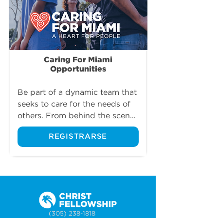
Caring For Miami
Opportunities
Be part of a dynamic team that 
seeks to care for the needs of 
others. From behind the scenes 
to direct client care, volunteers 
REGISTRARSE
play a vital role in delivering 
Caring For Miami’s mission.
(305) 238-1818