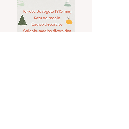
(305) 238-1818
info@cfmiami.org
Recursos
Iglesia en internet
Consejería