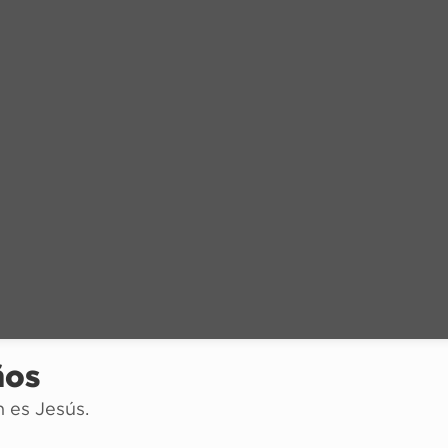
ños
n es Jesús.