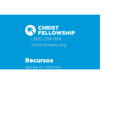
(305) 238-1818
info@cfmiami.org
Recursos
Iglesia en internet
Consejería
Bodas y prematrimoniales
Funerales
Dar electrónicamente
Conéctate
Tarjeta de conexión
Petición de oración
CF Academy
Caring For Miami