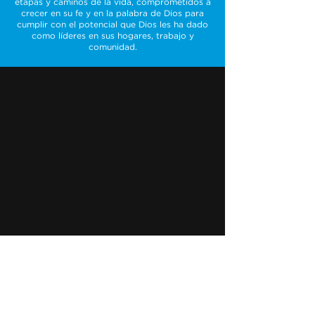
etapas y caminos de la vida, comprometidos a
crecer en su fe y en la palabra de Dios para
cumplir con el potencial que Dios les ha dado
como líderes en sus hogares, trabajo y
comunidad.