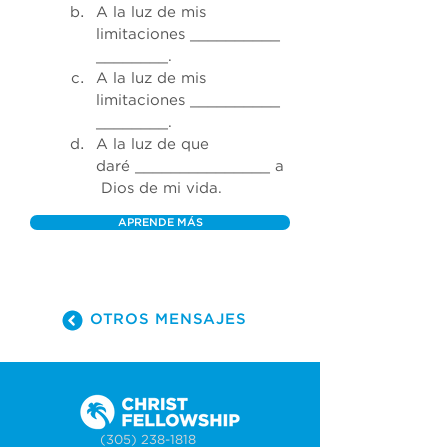
A la luz de mis 
limitaciones __________
________.
A la luz de mis 
limitaciones __________
________.
A la luz de que 
daré _______________ a
 Dios de mi vida.
APRENDE MÁS
OTROS MENSAJES
(305) 238-1818