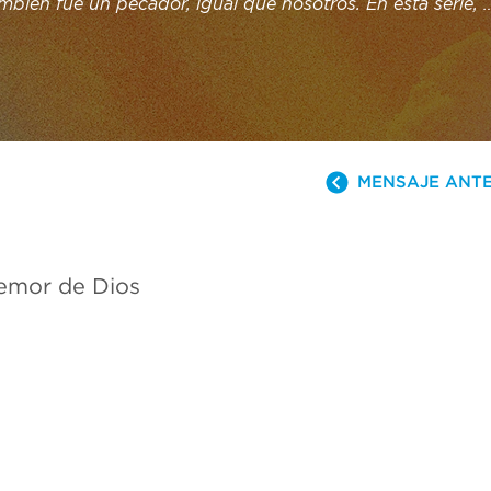
mbién fue un pecador, igual que nosotros. En esta serie, 
os su vida y descubriremos por qué es uno de los hombr
 de la historia. ¿Qué tiene que ver la historia de un homb
 miles de años con nosotros hoy? La vida de David demues
no necesita que seas perfecto. Solo quiere tu corazón.
MENSAJE ANT
temor de Dios