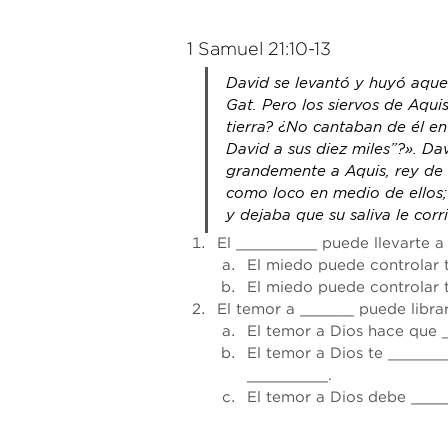
1 Samuel 21:10-13
David se levantó y huyó aquel
Gat.
Pero los siervos de Aquis
tierra? ¿No cantaban de él en
David a sus diez miles”?». Da
grandemente a Aquis, rey de 
como loco en medio de ellos; 
y dejaba que su saliva le corr
El _________ puede llevarte a 
El miedo puede controlar
El miedo puede controlar 
El temor a ______ puede libra
El temor a Dios hace que 
El temor a Dios te ______
_________. 
El temor a Dios debe ____