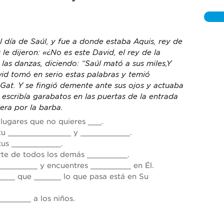
 día de Saúl, y fue a 
donde estaba
 Aquis, rey de 
 le dijeron: «¿No es este David, el rey de la 
 las danzas, diciendo: “Saúl mató a sus miles,Y 
vid tomó en serio estas palabras y temió 
Gat.
Y se fingió demente ante sus ojos y actuaba 
escribía garabatos en las puertas de la entrada 
iera por la barba.
lugares que no quieres ___. 
 tu ______________ y ___________. 
tus ___________. 
rte de todos los demás _________. 
_________ y encuentres _________ en Él. 
____ que ______ lo que pasa está en Su 
_______ a los niños.