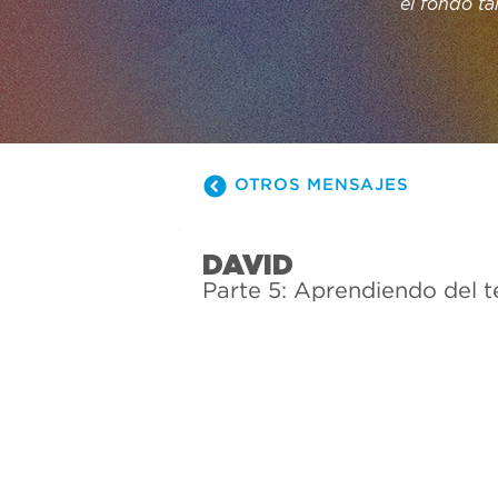
el fondo ta
explorarem
importantes
vivió hace
cosa: Dios 
OTROS MENSAJES
DAVID
Parte 5: Aprendiendo del 