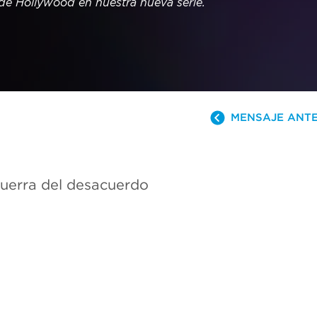
 de Hollywood en nuestra nueva serie.
MENSAJE ANT
 guerra del desacuerdo