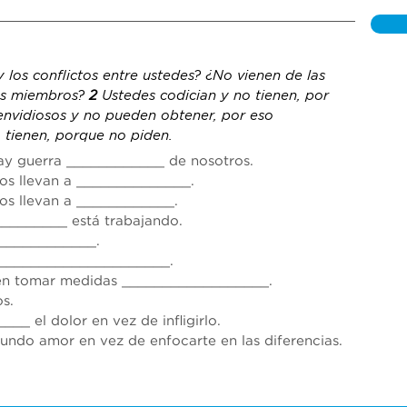
y los conflictos entre ustedes? ¿No vienen de las 
s miembros? 
2 
Ustedes codician y no tienen, 
por 
envidiosos y no pueden obtener, 
por eso
tienen, porque no piden.
ay guerra ___
_________
 de nosotros.
s llevan a 
______________
.
s llevan a 
____________
.
_________
 está trabajando.
____________
.
_____________________
.
en tomar medidas 
__________________
.
os.
____
 el dolor en vez de infligirlo.
fundo amor en vez de enfocarte en las diferencias.