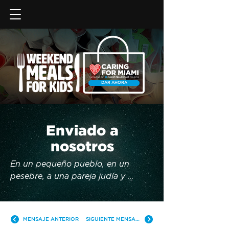
DAR AHORA
Enviado a
nosotros
En un pequeño pueblo, en un 
pesebre, a una pareja judía y 
pobre, llegó un niño al mundo. Este 
bebé no nació en un palacio, pero 
Él es Rey. Este niño fue rechazado 
MENSAJE ANTERIOR
SIGUIENTE MENSAJE
por la humanidad, pero Él sostiene 