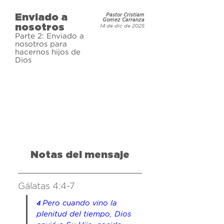
la tierra. Este Hijo fue crucificado 
Enviado a
Pastor Cristiam
por nuestro pecado, pero Él trae 
Gomez Carranza
nosotros
14 de dic de 2025
salvación a todos los que creen en 
Parte 2: Enviado a
Él. Jesús fue enviado a nosotros 
nosotros para
hacernos hijos de
con una sola misión, y aun dos mil 
Dios
años después, Él nos llama a ser 
parte de ella.
Notas del mensaje
Gálatas 4:4-7
Pero cuando vino la 
4 
plenitud del tiempo, Dios 