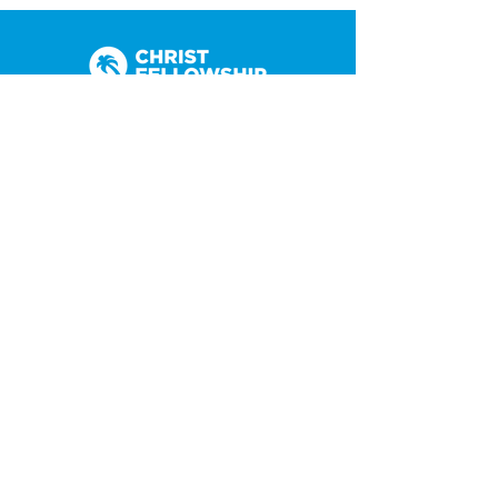
(305) 238-1818
info@cfmiami.org
Recursos
Iglesia en internet
Consejería
Bodas y prematrimoniales
Funerales
Dar electrónicamente
Conéctate
Tarjeta de conexión
Petición de oración
CF Academy
Caring For Miami
Acerca de
Nuestros líderes