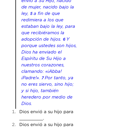
envió a Su Hijo, nacido 
de mujer, nacido bajo 
la
ley, 
a fin de que 
5 
redimiera a los que 
estaban bajo 
la
 ley, para 
que recibiéramos la 
adopción de hijos. 
Y 
6 
porque ustedes son hijos, 
Dios ha enviado el 
Espíritu de Su Hijo a 
nuestros corazones, 
clamando: «¡Abba! 
¡Padre!». 
Por tanto, ya 
7 
no eres siervo, sino hijo; 
y si hijo, también 
heredero por medio de 
Dios.
Dios envió a su hijo para 
_________. 
Dios envió a su hijo para 