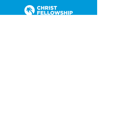
(305) 238-1818
info@cfmiami.org
Recursos
Iglesia en internet
Consejería
Bodas y prematrimoniales
Funerales
Dar electrónicamente
Conéctate
Tarjeta de conexión
Petición de oración
CF Academy
Caring For Miami
Acerca de
Nuestros líderes
Sedes
Política de privacidad