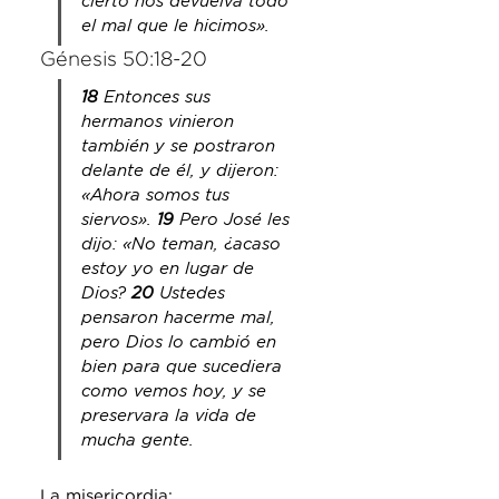
cierto nos devuelva todo 
el mal que le hicimos».
Génesis 50:18-20
18 
Entonces sus 
hermanos vinieron 
también y se postraron 
delante de él, y dijeron: 
«Ahora somos tus 
siervos». 
19 
Pero José les 
dijo: «No teman, ¿acaso 
estoy yo en lugar de 
Dios? 
20 
Ustedes 
pensaron hacerme mal, 
pero
 Dios lo cambió en 
bien para que sucediera 
como 
vemos
 hoy, y se 
preservara la vida de 
mucha gente.
La misericordia: