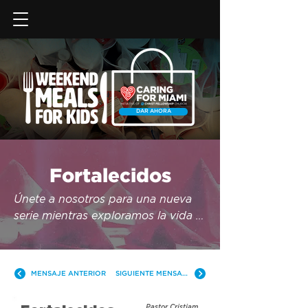
DAR AHORA
Fortalecidos
Únete a nosotros para una nueva 
serie mientras exploramos la vida 
de José y cómo se mantuvo firme 
en su fe contra viento y marea.
MENSAJE ANTERIOR
SIGUIENTE MENSAJE
Pastor Cristiam