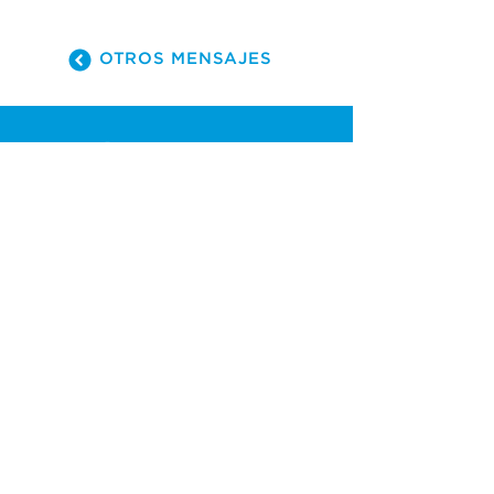
OTROS MENSAJES
(305) 238-1818
info@cfmiami.org
Recursos
Iglesia en internet
Consejería
Bodas y prematrimoniales
Funerales
Dar electrónicamente
Conéctate
Tarjeta de conexión
Petición de oración
CF Academy