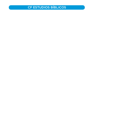
CF ESTUDIOS BÍBLICOS
OTROS MENSAJES
(305) 238-1818
info@cfmiami.org
Recursos
Iglesia en internet
Consejería
Bodas y prematrimoniales
Funerales
Dar electrónicamente
Conéctate