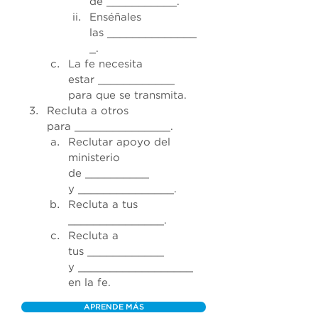
de ___________.
Enséñales 
las ______________
_.
La fe necesita 
estar ____________ 
para que se transmita.
Recluta a otros 
para _______________.
Reclutar apoyo del 
ministerio 
de __________ 
y _______________.
Recluta a tus 
_______________.
Recluta a 
tus ____________ 
y __________________ 
en la fe.
APRENDE MÁS