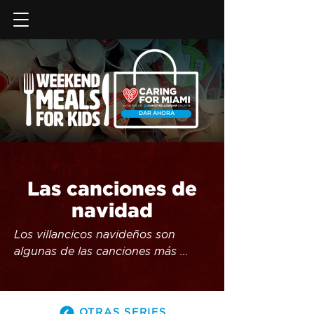
DAR AHORA
Las canciones de
navidad
Los villancicos navideños son 
algunas de las canciones más 
famosas de nuestro tiempo, pero 
¿sabías que la Biblia tiene sus 
propias canciones? ¿Quién escribió 
OTRAS SERIES