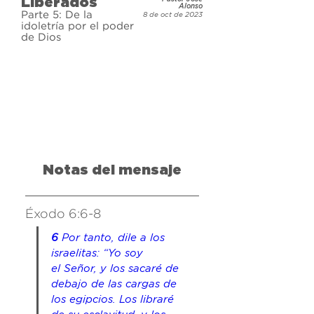
Liberados
mientras exploramos el libro de 
Alonso
Parte 5: De la
8 de oct de 2023
Éxodo y aprende cómo estos 
idoletría por el poder
de Dios
eventos históricos nos ayudan a 
liberarnos de las cadenas que 
todavía enfrentamos ahora.
Notas del mensaje
Éxodo 6:6-8
6 
Por tanto, dile a los 
israelitas: “Yo soy 
el Señor, y los sacaré de 
debajo de las cargas de 
los egipcios. Los libraré 