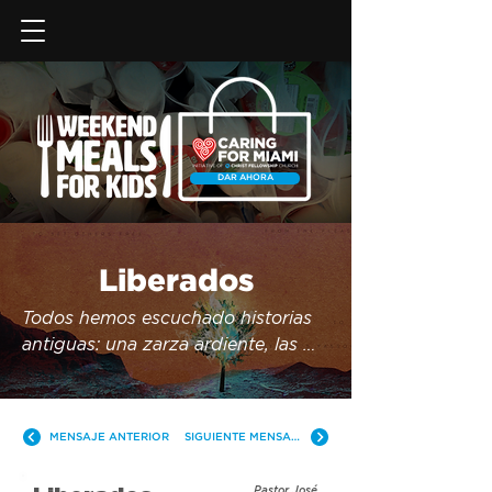
DAR AHORA
Liberados
Todos hemos escuchado historias 
antiguas: una zarza ardiente, las 
diez plagas en Egipto, la primera 
Pascua. ¿Qué pasaría si estas 
historias no fueran sólo cuentos del 
MENSAJE ANTERIOR
SIGUIENTE MENSAJE
pasado, sino lecciones para el 
presente? Únete a nosotros 
Pastor José