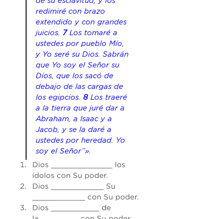
de su esclavitud, y los 
redimiré con brazo 
extendido y con grandes 
juicios. 
7
 Los tomaré a 
ustedes por pueblo Mío, 
y Yo seré su Dios. Sabrán 
que Yo soy el Señor su 
Dios, que los sacó de 
debajo de las cargas de 
los egipcios. 
8
 Los traeré 
a la tierra que juré dar a 
Abraham, a Isaac y a 
Jacob, y se la daré a 
ustedes 
por
 heredad. Yo 
soy el Señor”».
Dios ______________ los 
ídolos con Su poder.
Dios ____________ Su 
____________ con Su poder.
Dios ___________ de 
la_________ con Su poder.  