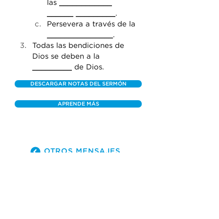
las 
____________
______
_________
.
Persevera a través de la 
_______________
.
Todas las bendiciones de 
Dios se deben a la 
_________
 de Dios.
DESCARGAR NOTAS DEL SERMÓN
APRENDE MÁS
OTROS MENSAJES
(305) 238-1818