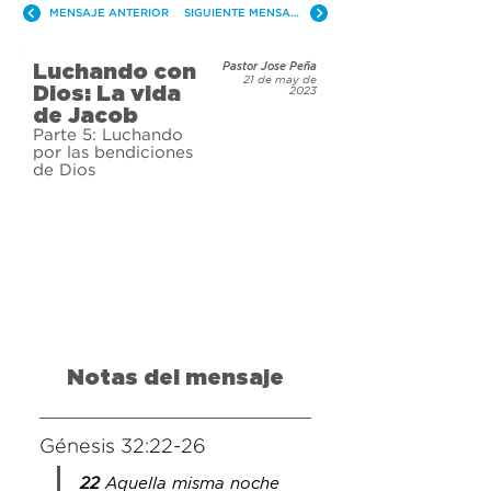
deshacerte, todos nos 
MENSAJE ANTERIOR
SIGUIENTE MENSAJE
arrepentimos de nuestras malas 
decisiones. Únete a nosotros para 
Luchando con
Pastor Jose Peña
una nueva serie mientras 
21 de may de
Dios: La vida
2023
aprendemos sobre la respuesta 
de Jacob
inesperada de Dios a un hombre 
Parte 5: Luchando
por las bendiciones
imperfecto.
de Dios
Notas del mensaje
Génesis 32:22-26
22
 Aquella misma noche 