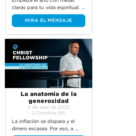
Empieza el año con metas 
claras para tu vida espiritual. 
¡Únete a nosotros para un 
MIRA EL MENSAJE
mensaje poderoso este fin de 
semana!
La anatomía de la
generosidad
4 de sept de 2022
2 Corintios 9:6
La inflación se dispara y el 
dinero escasea. Por eso, a 