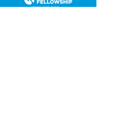
(305) 238-1818
info@cfmiami.org
Recursos
Iglesia en internet
Consejería
Bodas y prematrimoniales
Funerales
Dar electrónicamente
Conéctate
Tarjeta de conexión
Petición de oración
CF Academy
Caring For Miami
Acerca de
Nuestros líderes
Sedes
Política de privacidad