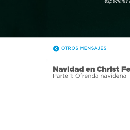
especiales 
de diciembr
copos de ni
esperanza. 
disponibles
OTROS MENSAJES
Navidad en Christ F
Parte 1: Ofrenda navideña 