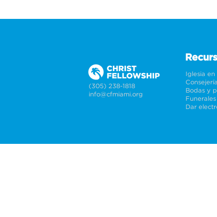
Recur
Iglesia en
Consejerí
(305) 238-1818
info@cfmiami.org
Funerales
Dar elect