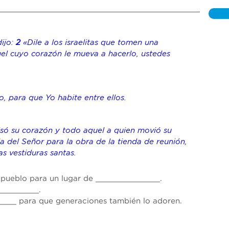
ijo: 
2
«Dile a los israelitas que tomen una 
el cuyo corazón le mueva 
a hacerlo
, ustedes 
 para que Yo habite entre ellos. 
lsó su corazón y todo aquel a quien movió su 
da del Señor para la obra de la tienda de reunión, 
as vestiduras santas.
 pueblo para un lugar de 
______________
. 
_________
.
____
 para que generaciones también lo adoren.