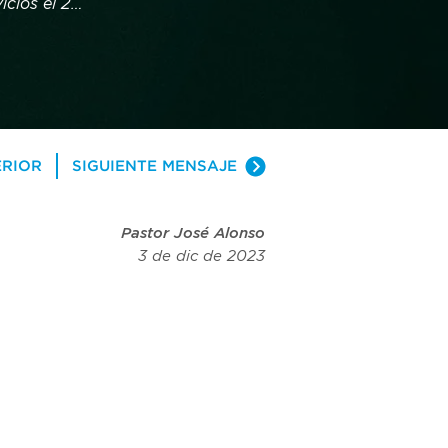
cios el 24 
deñas, 
e 
des 
ERIOR
SIGUIENTE MENSAJE
Pastor José Alonso
3 de dic de 2023