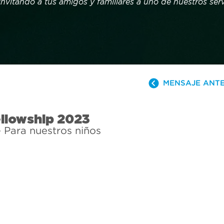
invitando a tus amigos y familiares a uno de nuestros servi
e. Disfruta de villancicos en vivo, deliciosas bebidas navi
eve para los niños y un mensaje que llenará tu corazón d
Visita cfmiami.es/navidad para encontrar los horarios y se
.
MENSAJE ANT
ellowship 2023
- Para nuestros niños