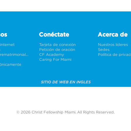
sos
Conéctate
Acerca de
 internet
Tarjeta de conexión
Nuestros líderes
a
Petición de oración
Sedes
Bodas y prematrimoniales
CF Academy
Política de priva
Caring For Miami
rónicamente
SITIO DE WEB EN INGLES
© 2026 Christ Fellowship Miami. All Rights Reserved.