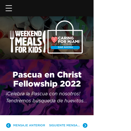
DAR AHORA
Pascua en Christ
Fellowship 2022
¡Celebra la Pascua con nosotros! 
Tendremos búsqueda de huevitos 
GRATIS para los niños, música en 
vivo y un mensaje poderoso para ti 
y toda tu familia, en inglés y 
MENSAJE ANTERIOR
SIGUIENTE MENSAJE
español.