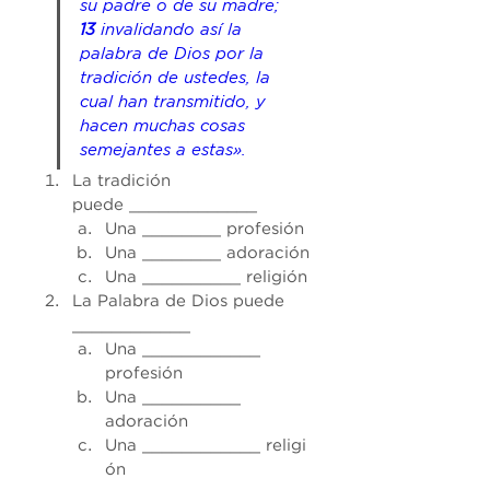
su
 padre o de 
su
 madre; 
13
 invalidando 
así
 la 
palabra de Dios por la 
tradición de ustedes, la 
cual han transmitido, y 
hacen muchas cosas 
semejantes a estas».
La tradición 
puede _____________
Una ________ profesión
Una ________ adoración
Una __________ religión
La Palabra de Dios puede 
____________
Una ____________ 
profesión
Una __________ 
adoración
Una ____________ religi
ón