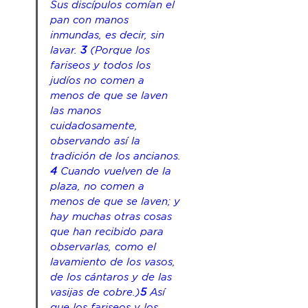
Sus discípulos comían el 
pan con manos 
inmundas, es decir, sin 
lavar. 
3
 (Porque los 
fariseos y todos los 
judíos no comen a 
menos de que se laven 
las manos 
cuidadosamente, 
observando 
así
 la 
tradición de los ancianos. 
4
Cuando vuelven
 de la 
plaza, no comen a 
menos de que se laven; y 
hay muchas otras cosas 
que han recibido para 
observar
las
, como el 
lavamiento de los vasos, 
de los cántaros y de las 
vasijas de cobre.)
5
 Así 
que los fariseos y los 