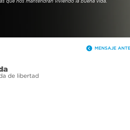
tas que nos mantendrán viviendo la buena vida.
MENSAJE ANT
ida
da de libertad