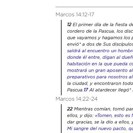
Marcos 14:12-17
12 
El primer día 
de la fiesta
 d
cordero de
 la Pascua, los di
que vayamos y hagamos los p
envió* a dos de Sus discípulos
saldrá al encuentro un hombre
donde él entre, digan al dueñ
habitación en la que pueda co
mostrará un gran aposento a
preparativos para nosotros all
la ciudad, y encontraron 
tod
Pascua.
17 
Al atardecer llegó*
Marcos 14:22-24
22 
Mientras comían, tomó pa
ellos, y dijo: 
«Tomen, esto es 
dar gracias, se 
la
 dio a ellos,
Mi sangre del nuevo pacto, 