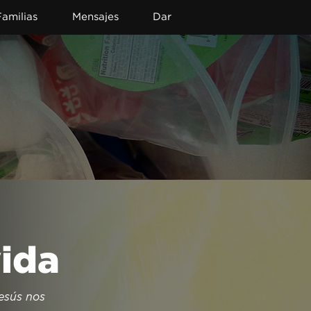
Familias
Mensajes
Dar
vida
esús nos 