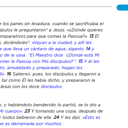
e los panes sin levadura, cuando se sacrificaba 
el 
scípulos le preguntaron* a Jesús: «¿Dónde quieres 
reparativos para que comas la Pascua?». 
13 
Él 
, diciéndoles*: 
«Vayan a la ciudad, y 
allí
 les 
 que lleva un cántaro de agua; síganlo;
14 
y 
o de la casa: “El Maestro dice: ‘¿Dónde está Mi 
mer la Pascua con Mis discípulos?’”.
15 
Y él les 
lto, amueblado 
y
 preparado; hagan los 
í».
16 
Salieron, pues, los discípulos y llegaron a 
o
 tal como Él les había dicho; y prepararon la 
 Jesús con los doce 
discípulos
.
n, y habiéndo
lo
 bendecido 
lo
 partió, se 
lo
 dio a 
Mi cuerpo».
23 
Y tomando una copa, después de 
 y todos bebieron de ella. 
24 
Y les dijo: 
«Esto es 
que es derramada por muchos.