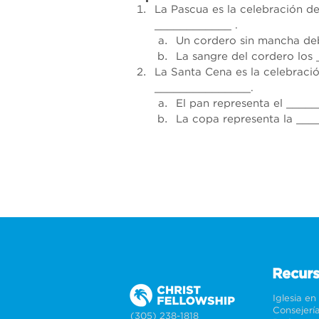
La Pascua es la celebración de 
____________ .
Un cordero sin mancha deb
La sangre del cordero los 
La Santa Cena es la celebración
_______________.
El pan representa el _____
La copa representa la ___
Recur
Iglesia en
Consejerí
(305) 238-1818