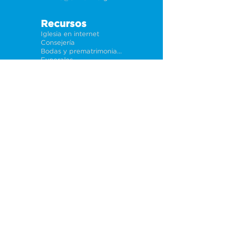
Recursos
Iglesia en internet
Consejería
Bodas y prematrimoniales
Funerales
Dar electrónicamente
Conéctate
Tarjeta de conexión
Petición de oración
CF Academy
Caring For Miami
Acerca de
Nuestros líderes
Sedes
Política de privacidad
Oportunidades
Trabajos