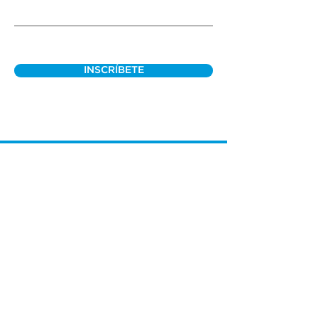
INSCRÍBETE
(305) 238-1818
info@cfmiami.org
Recursos
Iglesia en internet
Consejería
Bodas y prematrimoniales
Funerales
Dar electrónicamente