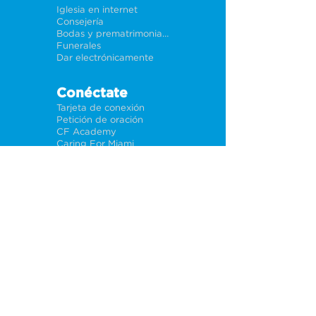
Iglesia en internet
Consejería
Bodas y prematrimoniales
Funerales
Dar electrónicamente
Conéctate
Tarjeta de conexión
Petición de oración
CF Academy
Caring For Miami
Acerca de
Nuestros líderes
Sedes
Política de privacidad
Oportunidades
Trabajos
Ayuda a iglesias
SITIO DE WEB EN INGLES