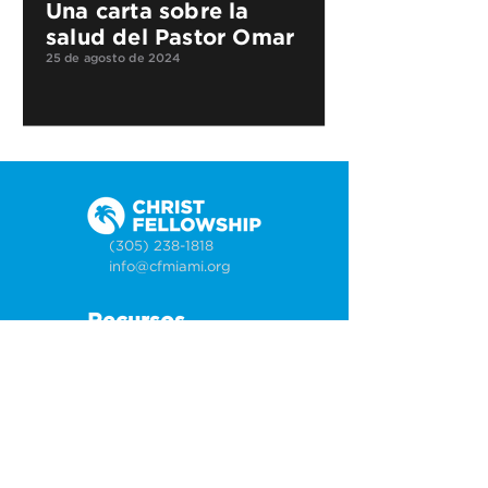
Una carta sobre la
salud del Pastor Omar
25 de agosto de 2024
(305) 238-1818
info@cfmiami.org
Recursos
Iglesia en internet
Consejería
Bodas y prematrimoniales
Funerales
Dar electrónicamente
Conéctate