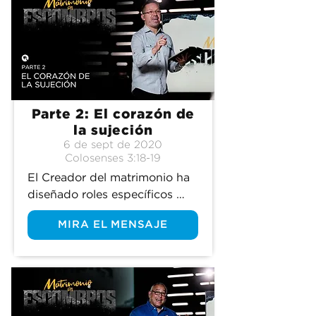
Parte 2: El corazón de
la sujeción
6 de sept de 2020
Colosenses 3:18-19
El Creador del matrimonio ha 
diseñado roles específicos 
para que la relación de pareja 
MIRA EL MENSAJE
florezca. La sujeción es el 
corazón de esta unión.