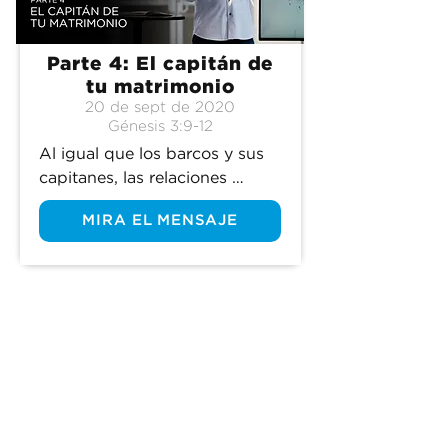
Parte 4: El capitán de
tu matrimonio
20 de sept de 2020
Génesis 3:9-12
Al igual que los barcos y sus 
capitanes, las relaciones 
necesitan un líder para 
MIRA EL MENSAJE
dirigirlas hacia aguas 
apacibles.
(305) 238-1818
info@cfmiami.org