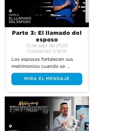
Parte 3: El llamado del
esposo
13 de sept de 2020
Colosenses 3:18-19
Los esposos fortalecen sus 
matrimonios cuando se 
enfocan en el ingrediente más 
MIRA EL MENSAJE
importante.