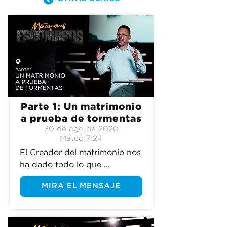
Parte 1: Un matrimonio
a prueba de tormentas
30 de ago de 2020
Mateo 7:24
El Creador del matrimonio nos 
ha dado todo lo que 
necesitamos para que juntos 
MIRA EL MENSAJE
sobrevivamos las tormentas 
de la vida.