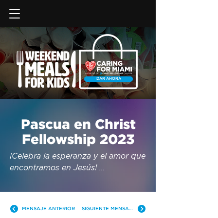
DAR AHORA
Pascua en Christ
Fellowship 2023
¡Celebra la esperanza y el amor que 
encontramos en Jesús! 
Ofreceremos dos experiencias 
únicas para toda la familia: Viernes 
Santo y Pascua, disponibles en 
MENSAJE ANTERIOR
SIGUIENTE MENSAJE
inglés y español con servicios 