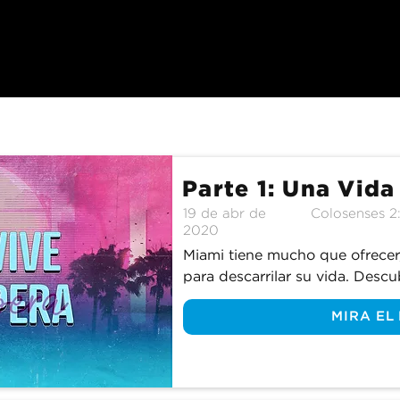
Parte 1: Una Vid
19 de abr de
Colosenses 2
2020
Miami tiene mucho que ofrecer
para descarrilar su vida. Descu
sobrevivir, en la vida cristiana.
MIRA EL