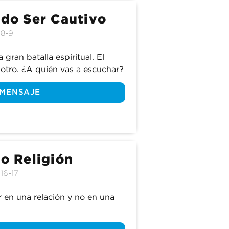
ndo Ser Cautivo
:8-9
ran batalla espiritual. El 
otro. ¿A quién vas a escuchar?
 MENSAJE
 o Religión
16-17
 en una relación y no en una 