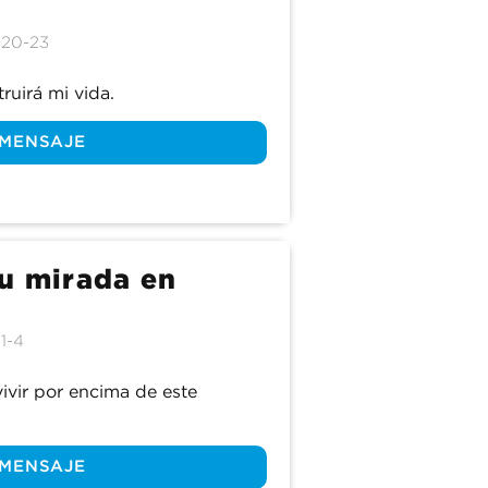
:20-23
ruirá mi vida.
 MENSAJE
tu mirada en
1-4
ivir por encima de este 
 MENSAJE