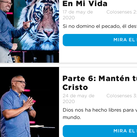
En Mi Vida
17 de may de
Colosenses 2
2020
Si no domino el pecado, él dest
MIRA EL
Parte 6: Mantén 
Cristo
24 de may de
Colosenses 3:
2020
Dios nos ha hecho libres para v
mundo.
MIRA EL