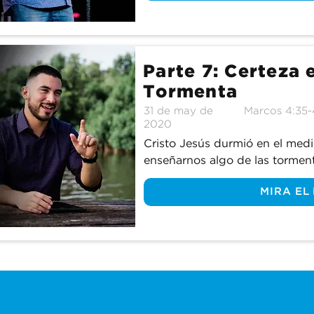
Parte 7: Certeza 
Tormenta
31 de may de
Marcos 4:35-
2020
Cristo Jesús durmió en el medi
enseñarnos algo de las torment
MIRA EL