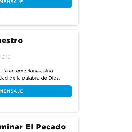
 MENSAJE
uestro
18-19
 fe en emociones, sino 
dad de la palabra de Dios.
 MENSAJE
minar El Pecado