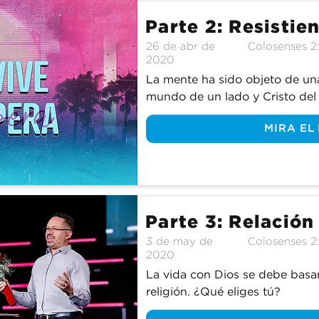
Parte 2: Resistie
26 de abr de
Colosenses 2
2020
La mente ha sido objeto de una g
mundo de un lado y Cristo del 
MIRA EL
Parte 3: Relación
3 de may de
Colosenses 2:
2020
La vida con Dios se debe basar
religión. ¿Qué eliges tú?