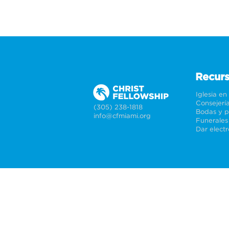
Recur
Iglesia en
Consejerí
(305) 238-1818
info@cfmiami.org
Funerales
Dar elect