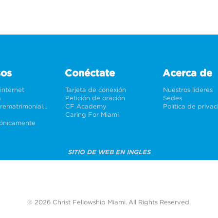
sos
Conéctate
Acerca de
 internet
Tarjeta de conexión
Nuestros líderes
a
Petición de oración
Sedes
Bodas y prematrimoniales
CF Academy
Política de priva
Caring For Miami
rónicamente
SITIO DE WEB EN INGLES
© 2026 Christ Fellowship Miami. All Rights Reserved.