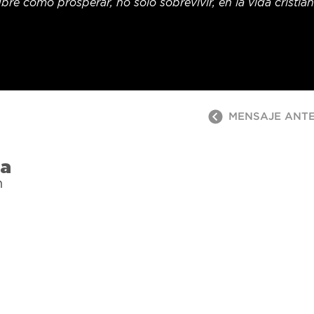
bre cómo prosperar, no solo sobrevivir, en la vida cristian
MENSAJE ANT
ra
n